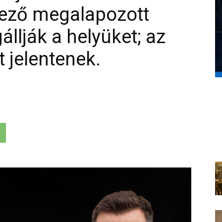
kező megalapozott
llják a helyüket; az
t jelentenek.