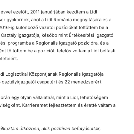
évvel ezelőtt, 2011 januárjában kezdtem a Lidl
er gyakornok, ahol a Lidl Románia megnyitására és a
2016-ig különböző vezetői pozíciókat töltöttem be a
 Osztály igazgatója, később mint Értékesítési igazgató.
si programba a Regionális Igazgató pozícióra, és a
nt töltöttem be a pozíciót, felelős voltam a Lidl belfasti
leteiért.
l Logisztikai Központjának Regionális Igazgatója
 8 osztályigazgatói csapatért és 22 menedzserért.
rán egy olyan vállalatnál, mint a Lidl, lehetőségem
yiségként. Karrieremet fejlesztettem és éretté váltam a
lkoztam útközben, akik pozitívan befolyásoltak,