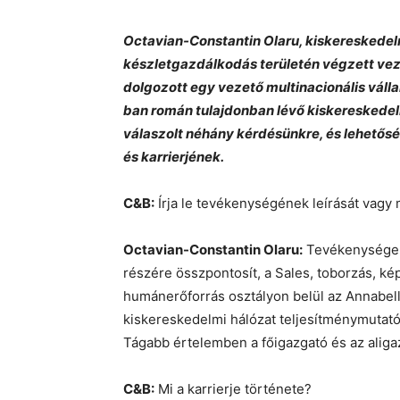
Octavian-Constantin Olaru, kiskereskedelm
készletgazdálkodás területén végzett veze
dolgozott egy vezető multinacionális válla
ban román tulajdonban lévő kiskereskedelmi
válaszolt néhány kérdésünkre, és lehetős
és karrierjének.
C&B:
Írja le tevékenységének leírását vagy
Octavian-Constantin Olaru:
Tevékenységem 
részére összpontosít, a Sales, toborzás, kép
humánerőforrás osztályon belül az Annabella 
kiskereskedelmi hálózat teljesítménymutat
Tágabb értelemben a főigazgató és az aligaz
C&B:
Mi a karrierje története?