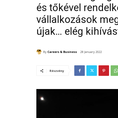
és tőkével rendel
vállalkozások megá
újak… elég kihívás
By
Careers & Business
28 January 2022
Részvény