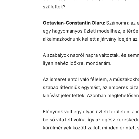
születtek?
Octavian-Constantin Olaru:
Számomra az el
egy hagyományos üzleti modellhez, eltérően
alkalmazkodnunk kellett a járvány idején a
A szabályok napról napra változtak, és semm
ilyen nehéz időkre, mondanám.
Az ismeretlentől való félelem, a műszakok
szabad átfedniük egymást, az emberek bizal
kihívást jelentettek. Azonban meglehetőse
Előnyünk volt egy olyan üzleti területen, a
belső vita lett volna, így az egész kereske
körülmények között zajlott minden érintett 