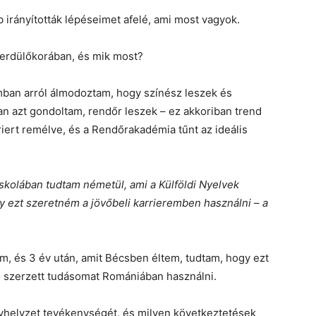
rányították lépéseimet afelé, ami most vagyok.
serdülőkorában, és mik most?
an arról álmodoztam, hogy színész leszek és
n azt gondoltam, rendőr leszek – ez akkoriban trend
rriert remélve, és a Rendőrakadémia tűnt az ideális
skolában tudtam németül, ami a Külföldi Nyelvek
gy ezt szeretném a jövőbeli karrieremben használni – a
m, és 3 év után, amit Bécsben éltem, tudtam, hogy ezt
) szerzett tudásomat Romániában használni.
nyhelyzet tevékenységét, és milyen következtetések