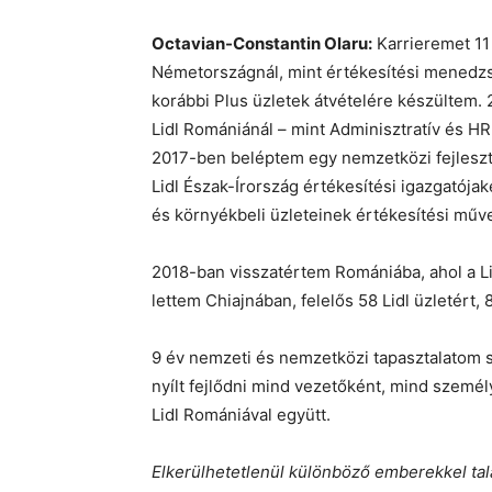
Octavian-Constantin Olaru:
Karrieremet 11 
Németországnál, mint értékesítési menedzs
korábbi Plus üzletek átvételére készültem. 
Lidl Romániánál – mint Adminisztratív és HR
2017-ben beléptem egy nemzetközi fejleszté
Lidl Észak-Írország értékesítési igazgatójaké
és környékbeli üzleteinek értékesítési műve
2018-ban visszatértem Romániába, ahol a Lid
lettem Chiajnában, felelős 58 Lidl üzletért,
9 év nemzeti és nemzetközi tapasztalatom so
nyílt fejlődni mind vezetőként, mind személ
Lidl Romániával együtt.
Elkerülhetetlenül különböző emberekkel talá