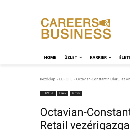
HOME
ÜZLET
KARRIER
ÉLE
Kezdőlap
EUROPE
Octavian-Constantin Olaru, az An
EUROPE
Hírek
Karrier
Octavian-Constant
Retail vezérigazg