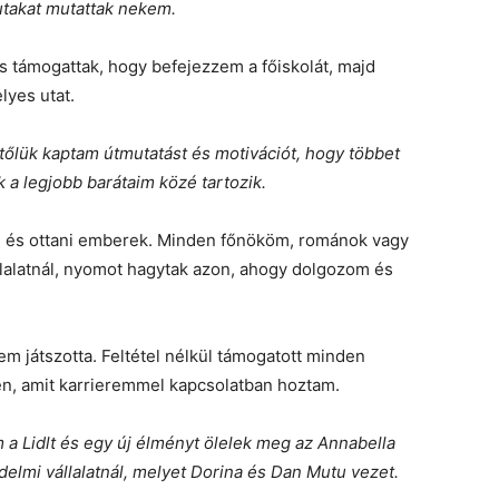
 utakat mutattak nekem.
 és támogattak, hogy befejezzem a főiskolát, majd
lyes utat.
 tőlük kaptam útmutatást és motivációt, hogy többet
 a legjobb barátaim közé tartozik.
dl és ottani emberek. Minden főnököm, románok vagy
vállalatnál, nyomot hagytak azon, ahogy dolgozom és
m játszotta. Feltétel nélkül támogatott minden
n, amit karrieremmel kapcsolatban hoztam.
a Lidlt és egy új élményt ölelek meg az Annabella
elmi vállalatnál, melyet Dorina és Dan Mutu vezet.