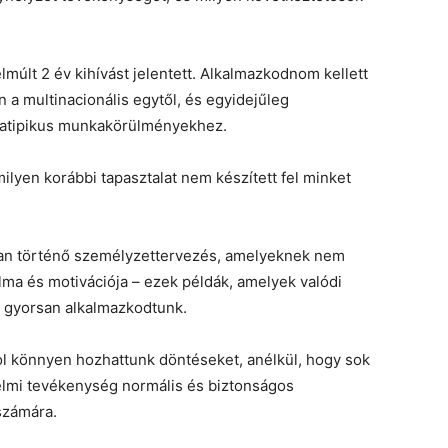
múlt 2 év kihívást jelentett. Alkalmazkodnom kellett
 a multinacionális egytől, és egyidejűleg
z atipikus munkakörülményekhez.
ilyen korábbi tapasztalat nem készített fel minket
ban történő személyzettervezés, amelyeknek nem
ma és motivációja – ezek példák, amelyek valódi
n gyorsan alkalmazkodtunk.
hol könnyen hozhattunk döntéseket, anélkül, hogy sok
delmi tevékenység normális és biztonságos
számára.