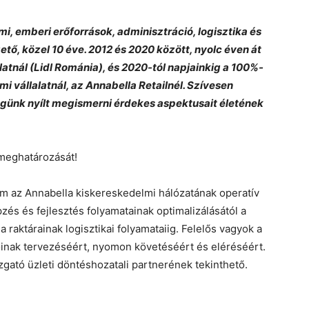
i, emberi erőforrások, adminisztráció, logisztika és
tő, közel 10 éve. 2012 és 2020 között, nyolc éven át
latnál (Lidl Románia), és 2020-tól napjainkig a 100%-
 vállalatnál, az Annabella Retailnél. Szívesen
égünk nyílt megismerni érdekes aspektusait életének
 meghatározását!
az Annabella kiskereskedelmi hálózatának operatív
zés és fejlesztés folyamatainak optimalizálásától a
raktárainak logisztikai folyamataiig. Felelős vagyok a
óinak tervezéséért, nyomon követéséért és eléréséért.
gató üzleti döntéshozatali partnerének tekinthető.