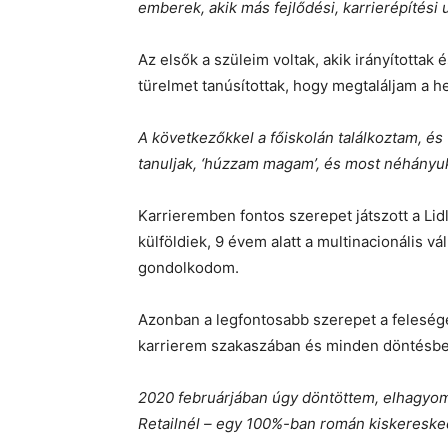
emberek, akik más fejlődési, karrierépítési
Az elsők a szüleim voltak, akik irányítottak
türelmet tanúsítottak, hogy megtaláljam a he
A következőkkel a főiskolán találkoztam, és
tanuljak, ‘húzzam magam’, és most néhányuk
Karrieremben fontos szerepet játszott a Li
külföldiek, 9 évem alatt a multinacionális 
gondolkodom.
Azonban a legfontosabb szerepet a felesége
karrierem szakaszában és minden döntésbe
2020 februárjában úgy döntöttem, elhagyom 
Retailnél – egy 100%-ban román kiskeresked