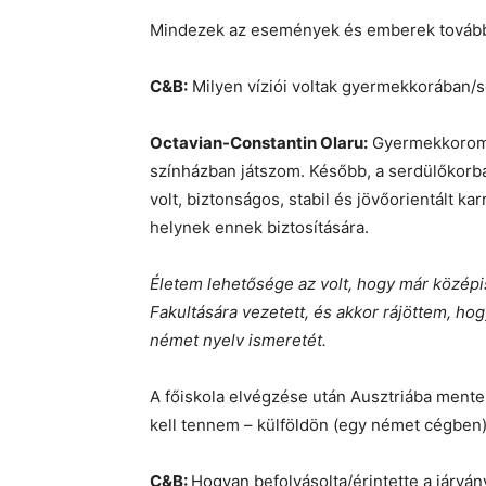
Mindezek az események és emberek tovább i
C&B:
Milyen víziói voltak gyermekkorában/
Octavian-Constantin Olaru:
Gyermekkoromb
színházban játszom. Később, a serdülőkorba
volt, biztonságos, stabil és jövőorientált ka
helynek ennek biztosítására.
Életem lehetősége az volt, hogy már középi
Fakultására vezetett, és akkor rájöttem, ho
német nyelv ismeretét.
A főiskola elvégzése után Ausztriába mente
kell tennem – külföldön (egy német cégben
C&B:
Hogyan befolyásolta/érintette a járvá