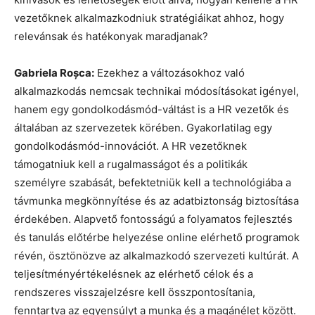
vezetőknek alkalmazkodniuk stratégiáikat ahhoz, hogy
relevánsak és hatékonyak maradjanak?
Gabriela Roșca:
Ezekhez a változásokhoz való
alkalmazkodás nemcsak technikai módosításokat igényel,
hanem egy gondolkodásmód-váltást is a HR vezetők és
általában az szervezetek körében. Gyakorlatilag egy
gondolkodásmód-innovációt. A HR vezetőknek
támogatniuk kell a rugalmasságot és a politikák
személyre szabását, befektetniük kell a technológiába a
távmunka megkönnyítése és az adatbiztonság biztosítása
érdekében. Alapvető fontosságú a folyamatos fejlesztés
és tanulás előtérbe helyezése online elérhető programok
révén, ösztönözve az alkalmazkodó szervezeti kultúrát. A
teljesítményértékelésnek az elérhető célok és a
rendszeres visszajelzésre kell összpontosítania,
fenntartva az egyensúlyt a munka és a magánélet között.