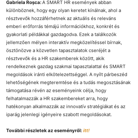
Gabriela Roșca:
A SMART HR események abban
különböznek, hogy egy olyan keretet kínálnak, ahol a
résztvevők hozzáférhetnek az aktuális és releváns
emberi erőforrás témájú információkhoz, konkrét és
gyakorlati példákkal gazdagodva. Ezek a találkozók
jellemzően mélyen interaktív megközelítéssel bírnak,
ösztönözve a közvetlen tapasztalatok cseréjét a
résztvevők és a HR szakemberek között, akik
rendelkeznek gazdag szakmai tapasztalattal és SMART
megoldások iránti elkötelezettséggel. A nyílt párbeszéd
lehetőségének megteremtése és a tudás megosztásának
támogatása révén az eseményeink célja, hogy
felhatalmazzák a HR szakembereket arra, hogy
hatékonyan alkalmazzák az innovatív stratégiákat és az
iparág jelenlegi igényeire szabott megoldásokat.
További részletek az eseményről:
itt!