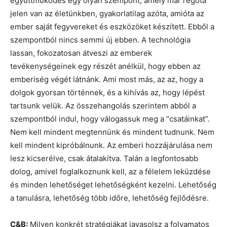
együttműködés egy olyan szempont, amely már régóta
jelen van az életünkben, gyakorlatilag azóta, amióta az
ember saját fegyvereket és eszközöket készített. Ebből a
szempontból nincs semmi új ebben. A technológia
lassan, fokozatosan átveszi az emberek
tevékenységeinek egy részét anélkül, hogy ebben az
emberiség végét látnánk. Ami most más, az az, hogy a
dolgok gyorsan történnek, és a kihívás az, hogy lépést
tartsunk velük. Az összehangolás szerintem abból a
szempontból indul, hogy válogassuk meg a “csatáinkat”.
Nem kell mindent megtennünk és mindent tudnunk. Nem
kell mindent kipróbálnunk. Az emberi hozzájárulása nem
lesz kicserélve, csak átalakítva. Talán a legfontosabb
dolog, amivel foglalkoznunk kell, az a félelem leküzdése
és minden lehetőséget lehetőségként kezelni. Lehetőség
a tanulásra, lehetőség több időre, lehetőség fejlődésre.
C&B:
Milyen konkrét stratégiákat javasolsz a folyamatos