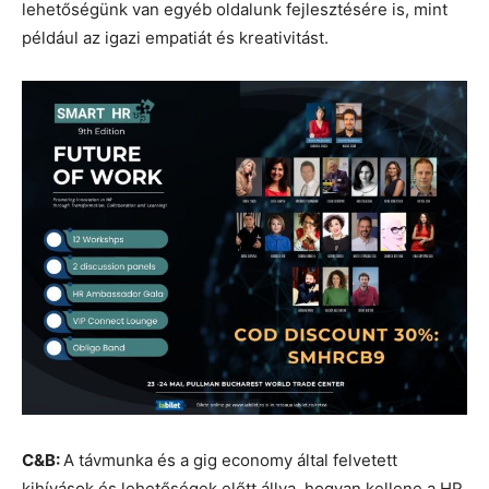
lehetőségünk van egyéb oldalunk fejlesztésére is, mint
például az igazi empatiát és kreativitást.
C&B:
A távmunka és a gig economy által felvetett
kihívások és lehetőségek előtt állva, hogyan kellene a HR