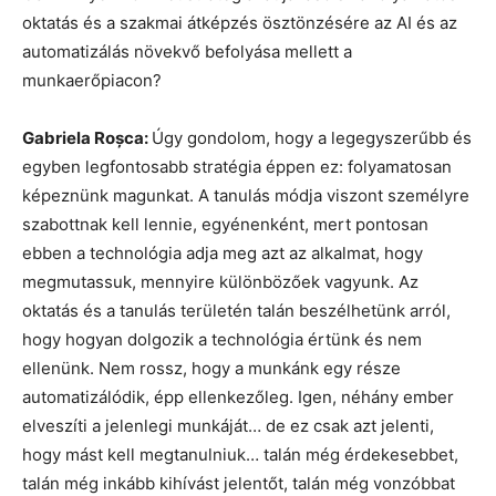
oktatás és a szakmai átképzés ösztönzésére az AI és az
automatizálás növekvő befolyása mellett a
munkaerőpiacon?
Gabriela Roșca:
Úgy gondolom, hogy a legegyszerűbb és
egyben legfontosabb stratégia éppen ez: folyamatosan
képeznünk magunkat. A tanulás módja viszont személyre
szabottnak kell lennie, egyénenként, mert pontosan
ebben a technológia adja meg azt az alkalmat, hogy
megmutassuk, mennyire különbözőek vagyunk. Az
oktatás és a tanulás területén talán beszélhetünk arról,
hogy hogyan dolgozik a technológia értünk és nem
ellenünk. Nem rossz, hogy a munkánk egy része
automatizálódik, épp ellenkezőleg. Igen, néhány ember
elveszíti a jelenlegi munkáját… de ez csak azt jelenti,
hogy mást kell megtanulniuk… talán még érdekesebbet,
talán még inkább kihívást jelentőt, talán még vonzóbbat