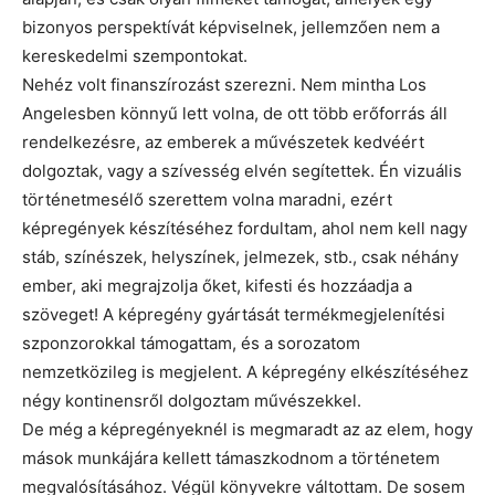
bizonyos perspektívát képviselnek, jellemzően nem a
kereskedelmi szempontokat.
Nehéz volt finanszírozást szerezni. Nem mintha Los
Angelesben könnyű lett volna, de ott több erőforrás áll
rendelkezésre, az emberek a művészetek kedvéért
dolgoztak, vagy a szívesség elvén segítettek. Én vizuális
történetmesélő szerettem volna maradni, ezért
képregények készítéséhez fordultam, ahol nem kell nagy
stáb, színészek, helyszínek, jelmezek, stb., csak néhány
ember, aki megrajzolja őket, kifesti és hozzáadja a
szöveget! A képregény gyártását termékmegjelenítési
szponzorokkal támogattam, és a sorozatom
nemzetközileg is megjelent. A képregény elkészítéséhez
négy kontinensről dolgoztam művészekkel.
De még a képregényeknél is megmaradt az az elem, hogy
mások munkájára kellett támaszkodnom a történetem
megvalósításához. Végül könyvekre váltottam. De sosem