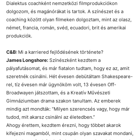
Dialektus coachként nemzetközi filmprodukciókon
dolgozom, és magánórákat is tartok. A színészet és a
coaching között olyan filmeken dolgoztam, mint az olasz,
német, francia, román, svéd, ecuadori, brit és amerikai
produkciók.
C&B:
Mi a karriered fejlődésének története?
James Longshore:
Színészként kezdtem a
pályafutásomat, és már fiatalon tudtam, hogy ez az, amit
szeretnék csinálni. Hét évesen debütáltam Shakespeare-
rel, tíz évesen már ügynököm volt, 13 évesen Off-
Broadwayen játszottam, és a Kreatív Művészeti
Gimnáziumban drama szakon tanultam. Az emberek
mindig azt mondták: “Milyen szerencsés vagy, hogy már
tudod, mit akarsz csinálni az életedben.”
Ahogy érettem, kezdtem érezni, hogy többet akarok
kifejezni magamból, mint csupán olyan szavakat mondani,