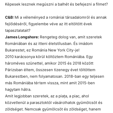
Képesek lesznek megúszni a balhét és befejezni a filmet?
C&B:
Mi a véleményed a romániai társadalomról és annak
fejlődéséről, figyelembe véve az itt eltöltött évek
tapasztalatait?
James Longshore:
Rengeteg dolog van, amit szeretek
Romániában és az itteni életstílusban. És imádom
Bukarestet, ez Románia New York City-je!
2010 karácsonya körül költöztem Romániába. Egy
hároméves szünettel, amikor 2015 és 2018 között
Párizsban éltem, összesen tizenegy évet töltöttem
Bukarestben, nem folyamatosan. 2018-ban egy teljesen
más Romániába tértem vissza, mint amit 2015-ben
hagytam hátra.
Amit legjobban szeretek, az a piața, a piac, ahol
közvetlenül a parasztoktól vásárolhatok gyümölcsöt és
zöldséget. Nemcsak gyümölcsöt és zöldséget, hanem