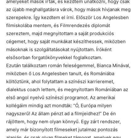
amelyeket mások írtak, és kezdtem unatkozni, hogy csak
az újabb meghallgatásra várok, hogy mások hívjanak meg
szerepekre. Így kezdtem el írni. Először Los Angelesben
filmiskolába mentem, és Filmrendezés diplomát
szereztem, majd megnyitottam a saját produkciós
cégemet, hogy saját munkákat készíthessek, miközben
másoknak is szolgáltatásokat nyújtottam. Íróként
elsősorban forgatókönyvekkel foglalkoztam.
Ezután találkoztam román feleségemmel, Bianca Minával,
miközben ő Los Angelesben tanult, és Romániába
költöztünk, ahol folytattam a színészi karrieremet,
dialektus coach lettem, és megnyitottam Romániában az
első angol nyelvű színészi programot. Az amerikai
kollégáim mindig azt mondták: “Ó, Európa milyen
nagyszerű! Az állam pénzt ad a filmjeidhez!” De én
rájöttem, hogy nem olyan könnyű. Egy zárt rendszer,
amely már bizonyított filmeseket jutalmaz pontozás
alapján, és csak olyan filmeket támogat, amelyek egy