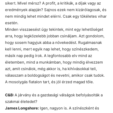
sikert. Mivel mérsz? A profit, a kritikák, a díjak vagy az
eredmények alapján? Sajnos ezek nem kizárólagosak, és
nem mindig lehet mindet elérni. Csak egy tökéletes vihar
esetén.
Minden visszaesést úgy tekintek, mint egy lehetőséget
arra, hogy legközelebb jobban csináljam. Azt gondolom,
hogy sosem hagyjuk abba a növekedést. Rugalmasnak
kell lenni, mert egyik nap lehet, hogy színészkedem,
másik nap pedig írok. A legfontosabb elv mind az
életemben, mind a munkámban, hogy mindig élvezzem
azt, amit csinálok, még akkor is, ha kihívásokkal teli,
válasszam a boldogságot és nevetni, amikor csak tudok.
A mosolygás fiatalon tart, és jól érzed magad tőle.
C&B:
A járvány és a gazdasági válságok befolyásolták a
szakmai életedet?
James Longshore:
Igen, nagyon is. A színészként és