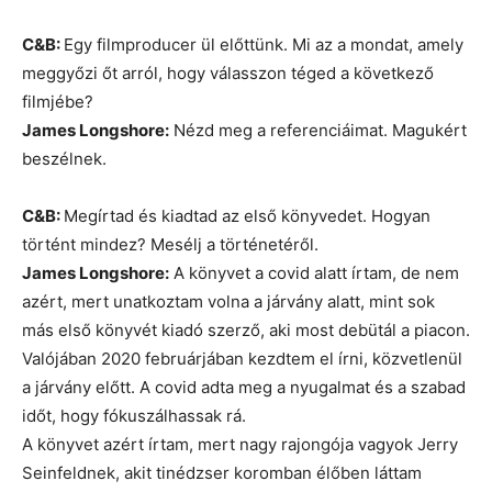
C&B:
Egy filmproducer ül előttünk. Mi az a mondat, amely
meggyőzi őt arról, hogy válasszon téged a következő
filmjébe?
James Longshore:
Nézd meg a referenciáimat. Magukért
beszélnek.
C&B:
Megírtad és kiadtad az első könyvedet. Hogyan
történt mindez? Mesélj a történetéről.
James Longshore:
A könyvet a covid alatt írtam, de nem
azért, mert unatkoztam volna a járvány alatt, mint sok
más első könyvét kiadó szerző, aki most debütál a piacon.
Valójában 2020 februárjában kezdtem el írni, közvetlenül
a járvány előtt. A covid adta meg a nyugalmat és a szabad
időt, hogy fókuszálhassak rá.
A könyvet azért írtam, mert nagy rajongója vagyok Jerry
Seinfeldnek, akit tinédzser koromban élőben láttam