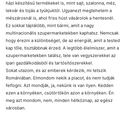
házi készítésű termékeket is, mint sajt, szalonna, méz,
lekvár és tojás a tyúkjuktól. Ugyanezt megtehetem a
mészárosnál is, ahol friss húst vásárolok a hentesnél.
Ez sokkal táplálóbb, mint bármi, amit a nagy
multinacionális szupermarketekben kaphatsz. Nemcsak
hogy érezni a különbséget, de az energiát, amit a tested
kap tőle, tisztábbnak érzed. A legtöbb élelmiszer, amit a
szupermarketekben találsz, tele van vegyszerekkel az
ipari gazdálkodásból és tartósítószerekkel.
Sokat utazom, és az emberek kérdezik, mi tetszik
Romániában. Elmondom nekik a piacot, és nem tudják
felfogni. Azt mondják, ja, nekünk is van ilyen. Kedden
ezen a környéken, csütörtökön azon a környéken. Én
meg azt mondom, nem, minden hétköznap, az egész
városban.