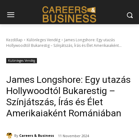
Kezdőlap
Különleges Vendég
James Longshore: Egy utazás
Hollywoodtól Bukarestig – Színjátszás, Írás és Élet Amerikaiaként...
Különleges Vendég
James Longshore: Egy utazás
Hollywoodtól Bukarestig –
Színjátszás, Írás és Élet
Amerikaiaként Romániában
By
Careers & Business
11 November 2024