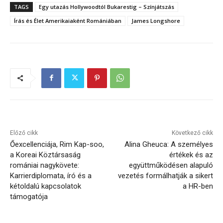
TAGS
Egy utazás Hollywoodtól Bukarestig – Színjátszás
Írás és Élet Amerikaiaként Romániában
James Longshore
Előző cikk
Következő cikk
Őexcellenciája, Rim Kap-soo,
Alina Gheuca: A személyes
a Koreai Köztársaság
értékek és az
romániai nagykövete:
együttműködésen alapuló
Karrierdiplomata, író és a
vezetés formálhatják a sikert
kétoldalú kapcsolatok
a HR-ben
támogatója