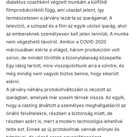
dialektus coachként végzett munkám a külföldi
filmprodukcióktól függ, ami utazást jelent, így
természetesen a járvány lezárta az iparágamat. A
televízió, a színpad és a film az egyik utolsó iparág, ahol
az embereknek személyesen kell jelen lenniük; A munka
nem végezhető távolról. Amikor a COVID 2020
márciusában elérte a világot, három produkcióm volt
soron, de mindet törölték a bizonytalanság közepette.
Egy ideig tartott, mire visszajutottunk arra a szintre, és
még mindig nem vagyok biztos benne, hogy sikerült
elérni.
A járvány néhány protokollváltozást is okozott az
iparágban, amelyek már sosem térnek vissza. Az egyik,
hogy a casting átváltott a személyes meghallgatásról az
önálló felvételekre, részben a biztonság miatt, de
részben azért is, mert a modern technológia lehetővé
tette ezt. Ennek az új protokollnak vannak előnyei és