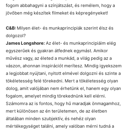
fogom abbahagyni a színjátszást, és remélem, hogy a
jövőben még készítek filmeket és képregényeket!
C&B:
Milyen élet- és munkaprincipiák szerint élsz és
dolgozol?
James Longshore:
Az élet- és munkaprincipiáim elég
egyszerűek és gyakran átfednek egymást. Amikor
művész vagy, az életed a munkád, a világ pedig az a
vászon, ahonnan inspirációt merítesz. Mindig igyekszem
a legjobbat nyújtani, nyitott elmével dolgozni és szinte a
tökéletesség felé törekedni. Mert a tökéletesség olyan
dolog, amit valójában nem érhetünk el, hanem egy olyan
fogalom, amelyet mindig törekednünk kell elérni.
Számomra az is fontos, hogy hű maradjak önmagamhoz,
mert különösen az én területemen, de az életben
általában minden szubjektív, és nehéz olyan
mértékegységet találni, amely valóban mérni tudná a