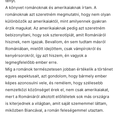
tényt.
A könyvet románoknak és amerikaiaknak írtam. A
románoknak azt szeretném megmutatni, hogy nem olyan
különbözők az amerikaiaktól, mint amilyennek gyakran
érzik magukat. Az amerikaiaknak pedig azt szeretném
bebizonyítani, hogy sok sztereotípiát, amit Romániáról
hisznek, nem igazak. Bevallom, én sem tudtam másról
Romániában, mielőtt idejöttem, csak vámpírokról és
kenyérsorokról, így azt hiszem, én vagyok a
legmegfelelőbb ember erre.
Míg a románok természetesen jobban értékelik a történet
egyes aspektusait, azt gondolom, hogy bármely ember
képes azonosulni vele, és remélem, hogy szélesebb
nemzetközi közönséget érek el, nem csak amerikaiakat,
mert a Romániáról alkotott előítéletek sok más országra
is kiterjednek a világban, amit saját szememmel láttam,
miközben Biancával, a román feleségemmel utaztam.