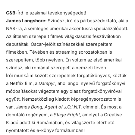
C&B:
Írd le szakmai tevékenységedet!
James Longshore:
Színész, író és párbeszédoktató, aki a
NAS-ra, a semleges amerikai akcentusra specializálódott.
Az általam szerepelt filmek világklasszis fesztiválokon
debütáltak. Oscar-jelölt színészekkel szerepeltem
filmekben. Tévében és streaming sorozatokban is
szerepeltem, több nyelven. Én voltam az első amerikai
színész, aki románul szerepelt a nemzeti tévén.
Írói munkáim között szerepelnek forgatókönyvek, köztük
a Netflix film, a
Dampyr
, ahol angol nyelvű forgatókönyvi
módosításokat végeztem egy olasz forgatókönyvíróval
együtt. Nemzetközileg kiadott képregénysorozatom is
van,
James Bong, Agent of J.O.I.N.T.
címmel. És most a
debütáló regényem, a
Stage Fright
, amelyet a Creative
Kiadó adott ki Romániában, és világszerte elérhető
nyomtatott és e-könyv formátumban!