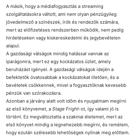
A másik, hogy a médiafogyasztás a streaming
szolgáltatásokra váltott, ami nem olyan pénzügyileg
jövedelmező a színészek, írók és rendezők számára,
mert az előfizetéses rendszerben működik, nem pedig
hirdetéseken vagy kiskereskedelmi és jegybevételen
alapul.
A gazdasági válságok mindig hatással vannak az
iparágomra, mert ez egy kockázatos üzlet, amely
beruházást igényel. A gazdasági válságok idején a
befektetők óvatosabbak a kockázatokat illetően, és a
bevételek csökkennek, mivel a fogyasztóknak kevesebb
pénzük van szórakozásra.
Azonban a járvány alatt volt időm és nyugalmam megírni
az első könyvemet, a
Stage Fright
-ot, így valami jó is
történt. Ez megváltoztatta a szakmai életemet, mert az
első könyvet mindig a legnehezebb megírni, és remélem,
hogy ezután szélesebb lehetőségek nyílnak meg előttem.