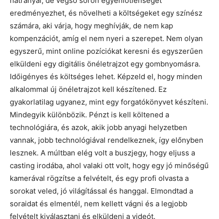
hátrányai, de végső soron egyenlőtlenséget
eredményezhet, és növelheti a költségeket egy színész
számára, aki várja, hogy meghívják, de nem kap
kompenzációt, amíg el nem nyeri a szerepet. Nem olyan
egyszerű, mint online pozíciókat keresni és egyszerűen
elküldeni egy digitális önéletrajzot egy gombnyomásra.
Időigényes és költséges lehet. Képzeld el, hogy minden
alkalommal új önéletrajzot kell készítened. Ez
gyakorlatilag ugyanez, mint egy forgatókönyvet készíteni.
Mindegyik különbözik. Pénzt is kell költened a
technológiára, és azok, akik jobb anyagi helyzetben
vannak, jobb technológiával rendelkeznek, így előnyben
lesznek. A múltban elég volt a buszjegy, hogy eljuss a
casting irodába, ahol valaki ott volt, hogy egy jó minőségű
kamerával rögzítse a felvételt, és egy profi olvasta a
sorokat veled, jó világítással és hanggal. Elmondtad a
soraidat és elmentél, nem kellett vágni és a legjobb
felvételt kiválasztani és elküldeni a videót.