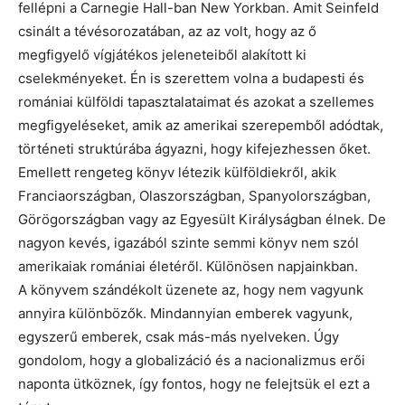
fellépni a Carnegie Hall-ban New Yorkban. Amit Seinfeld
csinált a tévésorozatában, az az volt, hogy az ő
megfigyelő vígjátékos jeleneteiből alakított ki
cselekményeket. Én is szerettem volna a budapesti és
romániai külföldi tapasztalataimat és azokat a szellemes
megfigyeléseket, amik az amerikai szerepemből adódtak,
történeti struktúrába ágyazni, hogy kifejezhessen őket.
Emellett rengeteg könyv létezik külföldiekről, akik
Franciaországban, Olaszországban, Spanyolországban,
Görögországban vagy az Egyesült Királyságban élnek. De
nagyon kevés, igazából szinte semmi könyv nem szól
amerikaiak romániai életéről. Különösen napjainkban.
A könyvem szándékolt üzenete az, hogy nem vagyunk
annyira különbözők. Mindannyian emberek vagyunk,
egyszerű emberek, csak más-más nyelveken. Úgy
gondolom, hogy a globalizáció és a nacionalizmus erői
naponta ütköznek, így fontos, hogy ne felejtsük el ezt a