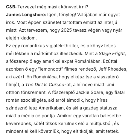
C&B:
Tervezel még másik könyvet írni?
James Longshore:
Igen, tényleg! Valójában már egyet
írok. Most éppen szünetet tartottam emiatt az interjú
miatt. Azt tervezem, hogy 2025 tavasz végén vagy nyár
elején kiadom.
Ez egy romantikus vígjáték-thriller, és a könyv teljes
mértékben a márkámhoz illeszkedik. Mint a
Stage Fright
,
a főszereplő egy amerikai expat Romániában. Ezúttal
azonban ő egy “lemondott” filmes rendező, Jeff Rhoades,
aki azért jön Romániába, hogy elkészítse a visszatérő
filmjét, a
The Dirt Is Cursed
-ot, a hírneve miatt, ami
otthon tönkrement. A főszereplő Jackie Soare, egy fiatal
román szociáligéta, aki arról álmodik, hogy híres
színésznő lesz Amerikában, és aki a gazdag státusza
miatt a média célpontja. Amikor egy váratlan balesetbe
keverednek, sötét titkok kerülnek elő a múltjukból, és
mindent el kell követniük, hogy eltitkolják, amit tettek.