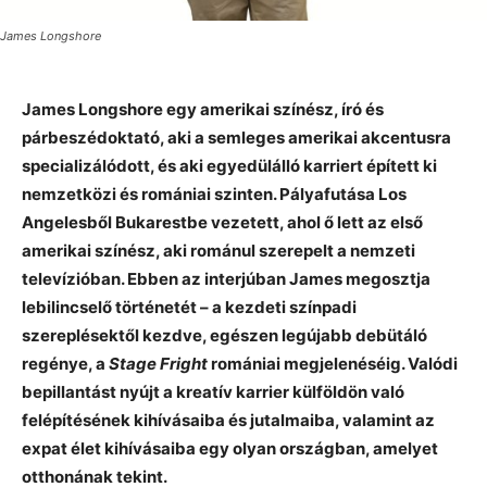
James Longshore
James Longshore egy amerikai színész, író és
párbeszédoktató, aki a semleges amerikai akcentusra
specializálódott, és aki egyedülálló karriert épített ki
nemzetközi és romániai szinten. Pályafutása Los
Angelesből Bukarestbe vezetett, ahol ő lett az első
amerikai színész, aki románul szerepelt a nemzeti
televízióban. Ebben az interjúban James megosztja
lebilincselő történetét – a kezdeti színpadi
szereplésektől kezdve, egészen legújabb debütáló
regénye, a
Stage Fright
romániai megjelenéséig. Valódi
bepillantást nyújt a kreatív karrier külföldön való
felépítésének kihívásaiba és jutalmaiba, valamint az
expat élet kihívásaiba egy olyan országban, amelyet
otthonának tekint.