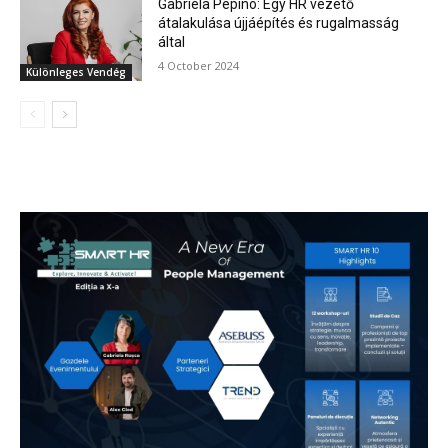
Gabriela Pepino: Egy HR vezető
átalakulása újjáépítés és rugalmasság
által
4 October 2024
Különleges Vendég