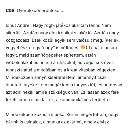
C&B
: Gyerekkor/serdülőkor…
Ionut Andrei: Nagy rögbi játékos akartam lenni. Nem
sikerült. Azután nagy elektronikai szakértő. Azután nagy
közgazdász. Ezek közül egyik sem valósult meg. (Kérlek,
vegyél észre egy “nagy” ismétlődést
) Tehát eladtam
fagyit, majd számítógépeket építettem, aztán
weboldalakat és online áruházakat, és végül sok éves
tapasztalattal a médiában és a kreativitásban végeztem.
Mindeközben annyit kísérleteztem, amennyit csak
lehetett, igyekeztem megérteni a fogyasztót, és pontosan
azt adni nekik, amire szükségük van. Ez lassan azok felé
terelt, amerre ma tartok, a kommunikációs területre.
Mindezekben közös a munka. Korán megértettem, hogy
bármit is csinálok, a munka az a jármű, amely elvisz