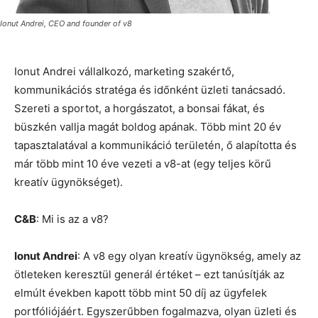
Ionut Andrei, CEO and founder of v8
Ionut Andrei vállalkozó, marketing szakértő,
kommunikációs stratéga és időnként üzleti tanácsadó.
Szereti a sportot, a horgászatot, a bonsai fákat, és
büszkén vallja magát boldog apának. Több mint 20 év
tapasztalatával a kommunikáció területén, ő alapította és
már több mint 10 éve vezeti a v8-at (egy teljes körű
kreatív ügynökséget).
C&B
: Mi is az a v8?
Ionut Andrei
: A v8 egy olyan kreatív ügynökség, amely az
ötleteken keresztül generál értéket – ezt tanúsítják az
elmúlt években kapott több mint 50 díj az ügyfelek
portfóliójáért. Egyszerűbben fogalmazva, olyan üzleti és