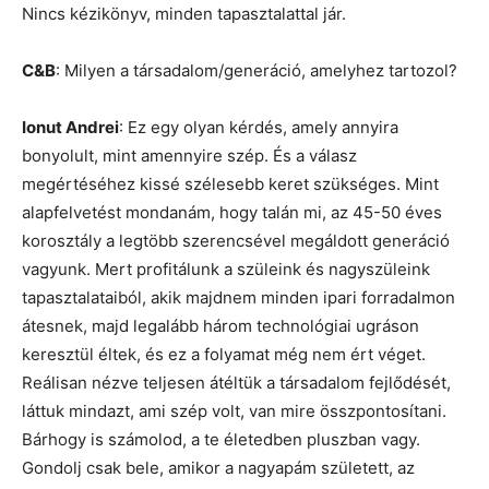
Nincs kézikönyv, minden tapasztalattal jár.
C&B
: Milyen a társadalom/generáció, amelyhez tartozol?
Ionut Andrei
: Ez egy olyan kérdés, amely annyira
bonyolult, mint amennyire szép. És a válasz
megértéséhez kissé szélesebb keret szükséges. Mint
alapfelvetést mondanám, hogy talán mi, az 45-50 éves
korosztály a legtöbb szerencsével megáldott generáció
vagyunk. Mert profitálunk a szüleink és nagyszüleink
tapasztalataiból, akik majdnem minden ipari forradalmon
átesnek, majd legalább három technológiai ugráson
keresztül éltek, és ez a folyamat még nem ért véget.
Reálisan nézve teljesen átéltük a társadalom fejlődését,
láttuk mindazt, ami szép volt, van mire összpontosítani.
Bárhogy is számolod, a te életedben pluszban vagy.
Gondolj csak bele, amikor a nagyapám született, az