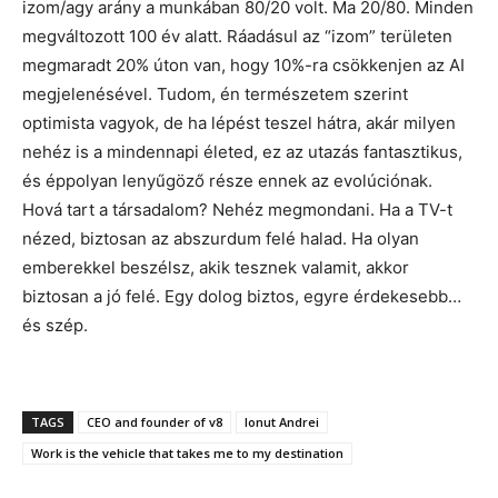
izom/agy arány a munkában 80/20 volt. Ma 20/80. Minden
megváltozott 100 év alatt. Ráadásul az “izom” területen
megmaradt 20% úton van, hogy 10%-ra csökkenjen az AI
megjelenésével. Tudom, én természetem szerint
optimista vagyok, de ha lépést teszel hátra, akár milyen
nehéz is a mindennapi életed, ez az utazás fantasztikus,
és éppolyan lenyűgöző része ennek az evolúciónak.
Hová tart a társadalom? Nehéz megmondani. Ha a TV-t
nézed, biztosan az abszurdum felé halad. Ha olyan
emberekkel beszélsz, akik tesznek valamit, akkor
biztosan a jó felé. Egy dolog biztos, egyre érdekesebb…
és szép.
TAGS
CEO and founder of v8
Ionut Andrei
Work is the vehicle that takes me to my destination