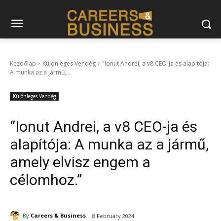
Kezdőlap
Különleges Vendég
"Ionut Andrei, a v8 CEO-ja és alapítója:
A munka az a jármű,...
Különleges Vendég
“Ionut Andrei, a v8 CEO-ja és
alapítója: A munka az a jármű,
amely elvisz engem a
célomhoz.”
By
Careers & Business
8 February 2024