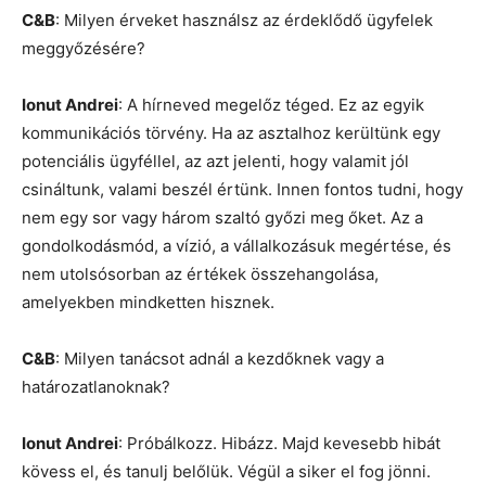
C&B
: Milyen érveket használsz az érdeklődő ügyfelek
meggyőzésére?
Ionut Andrei
: A hírneved megelőz téged. Ez az egyik
kommunikációs törvény. Ha az asztalhoz kerültünk egy
potenciális ügyféllel, az azt jelenti, hogy valamit jól
csináltunk, valami beszél értünk. Innen fontos tudni, hogy
nem egy sor vagy három szaltó győzi meg őket. Az a
gondolkodásmód, a vízió, a vállalkozásuk megértése, és
nem utolsósorban az értékek összehangolása,
amelyekben mindketten hisznek.
C&B
: Milyen tanácsot adnál a kezdőknek vagy a
határozatlanoknak?
Ionut Andrei
: Próbálkozz. Hibázz. Majd kevesebb hibát
kövess el, és tanulj belőlük. Végül a siker el fog jönni.