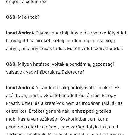
engem a célomhoz.
C&B
: Mi a titok?
Ionut Andrei
: Olvass, sportolj, kövesd a szenvedélyeidet,
hanyagold az híreket, sétálj minden nap, mosolyogj
annyit, amennyit csak tudsz. És tölts időt szeretteiddel.
C&B
: Milyen hatással voltak a pandémia, gazdasági
válságok vagy háborúk az üzletedre?
Ionut Andrei
: A pandémia alig befolyásolta minket. Ez
azért van, mert a v8 üzleti modell kissé más. Ez egy
kreatív üzlet, és a kreatívok nem az irodában találják az
ötleteiket. Értéket generálnak, ehhez pedig teljes
mobilitásra van szükség. Gyakorlatban, amikor a
pandémia elérte a céget, egyszerűen folytattuk, amit
addig is csináltunk. Ráadásul még fel is adtuk a fényűző