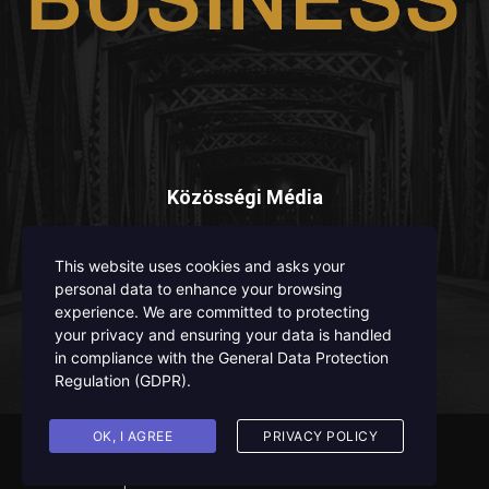
Közösségi Média
This website uses cookies and asks your
personal data to enhance your browsing
experience. We are committed to protecting
your privacy and ensuring your data is handled
in compliance with the
General Data Protection
ISSN 3008 - 6671 / ISSN - L 3008 - 6671
Regulation (GDPR)
.
OK, I AGREE
PRIVACY POLICY
© careers-business.hu 2024
Kapcsolat
HASZNÁLATI FELTÉTELEK
Reklám