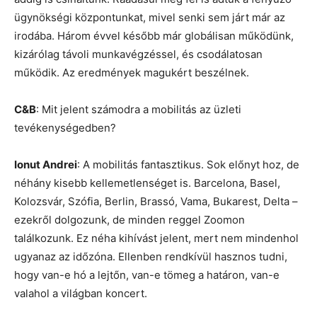
ügynökségi központunkat, mivel senki sem járt már az
irodába. Három évvel később már globálisan működünk,
kizárólag távoli munkavégzéssel, és csodálatosan
működik. Az eredmények magukért beszélnek.
C&B
: Mit jelent számodra a mobilitás az üzleti
tevékenységedben?
Ionut Andrei
: A mobilitás fantasztikus. Sok előnyt hoz, de
néhány kisebb kellemetlenséget is. Barcelona, ​​Basel,
Kolozsvár, Szófia, Berlin, Brassó, Vama, Bukarest, Delta –
ezekről dolgozunk, de minden reggel Zoomon
találkozunk. Ez néha kihívást jelent, mert nem mindenhol
ugyanaz az időzóna. Ellenben rendkívül hasznos tudni,
hogy van-e hó a lejtőn, van-e tömeg a határon, van-e
valahol a világban koncert.