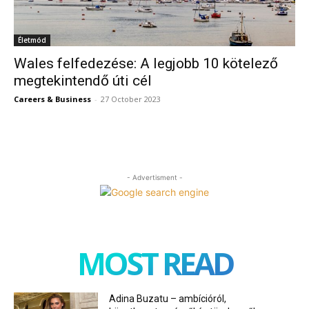
Életmód
Wales felfedezése: A legjobb 10 kötelező
megtekintendő úti cél
Careers & Business
-
27 October 2023
- Advertisment -
MOST READ
Adina Buzatu – ambícióról,