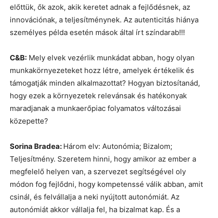
előttük, ők azok, akik keretet adnak a fejlődésnek, az
innovációnak, a teljesítménynek. Az autenticitás hiánya
személyes példa esetén mások által írt színdarab!!!
C&B:
Mely elvek vezérlik munkádat abban, hogy olyan
munkakörnyezeteket hozz létre, amelyek értékelik és
támogatják minden alkalmazottat? Hogyan biztosítanád,
hogy ezek a környezetek relevánsak és hatékonyak
maradjanak a munkaerőpiac folyamatos változásai
közepette?
Sorina Bradea:
Három elv: Autonómia; Bizalom;
Teljesítmény. Szeretem hinni, hogy amikor az ember a
megfelelő helyen van, a szervezet segítségével oly
módon fog fejlődni, hogy kompetenssé válik abban, amit
csinál, és felvállalja a neki nyújtott autonómiát. Az
autonómiát akkor vállalja fel, ha bizalmat kap. És a