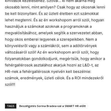
kihívások kezeléséhez. Szóval… ki nem akarna még
okosabb lenni, mint amilyen? Csak hogy az okosnak lenni
be kell bizonyítani. És az üzleti életben ezt számokkal
lehet megtenni. És az én workshopom arról szól, hogyan
használjuk a számokat azoknak a programoknak a
megvalósításához, amelyek segítik a szervezetet abban,
hogy okos emberei legyenek a szerepeikben. Nem a
könyvelésről vagy a számlákról, sem a adótörvények
változásairól szól! Az én workshopom arról szól, hogy
folyamatokban gondolkodjunk, megértsük, hogy amikor a
fehérgallérosok asztalához akarjuk hozni az L&D-t, az
HR-nek a fehérgallérosok nyelvén kell beszélnie:
számok, eredmények, üzleti célok. És a ROI mindezekről
szól!!!
TAGS
Beszélgetés Sorina Bradea-val a SMART HR előtt