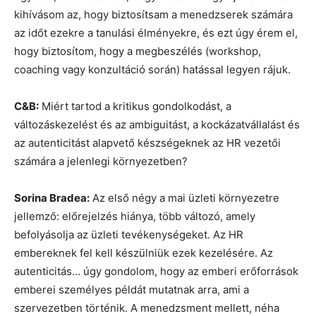
kihívásom az, hogy biztosítsam a menedzserek számára
az időt ezekre a tanulási élményekre, és ezt úgy érem el,
hogy biztosítom, hogy a megbeszélés (workshop,
coaching vagy konzultáció során) hatással legyen rájuk.
C&B:
Miért tartod a kritikus gondolkodást, a
változáskezelést és az ambiguitást, a kockázatvállalást és
az autenticitást alapvető készségeknek az HR vezetői
számára a jelenlegi környezetben?
Sorina Bradea:
Az első négy a mai üzleti környezetre
jellemző: előrejelzés hiánya, több változó, amely
befolyásolja az üzleti tevékenységeket. Az HR
embereknek fel kell készülniük ezek kezelésére. Az
autenticitás… úgy gondolom, hogy az emberi erőforrások
emberei személyes példát mutatnak arra, ami a
szervezetben történik. A menedzsment mellett, néha