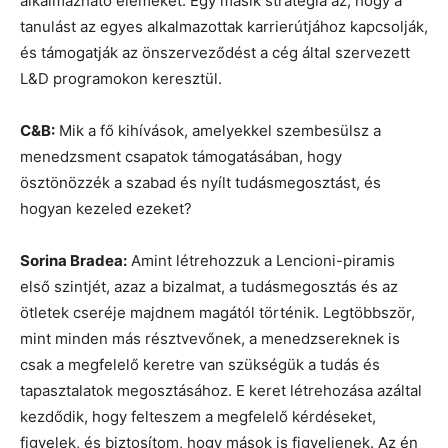
alkalmazható elemeket. Egy másik stratégia az, hogy a
tanulást az egyes alkalmazottak karrierútjához kapcsolják,
és támogatják az önszerveződést a cég által szervezett
L&D programokon keresztül.
C&B:
Mik a fő kihívások, amelyekkel szembesülsz a
menedzsment csapatok támogatásában, hogy
ösztönözzék a szabad és nyílt tudásmegosztást, és
hogyan kezeled ezeket?
Sorina Bradea:
Amint létrehozzuk a Lencioni-piramis
első szintjét, azaz a bizalmat, a tudásmegosztás és az
ötletek cseréje majdnem magától történik. Legtöbbször,
mint minden más résztvevőnek, a menedzsereknek is
csak a megfelelő keretre van szükségük a tudás és
tapasztalatok megosztásához. E keret létrehozása azáltal
kezdődik, hogy felteszem a megfelelő kérdéseket,
figyelek, és biztosítom, hogy mások is figyeljenek. Az én