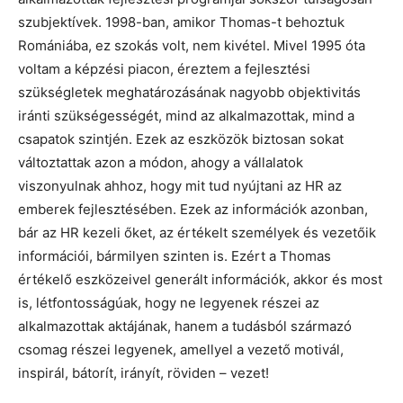
szubjektívek. 1998-ban, amikor Thomas-t behoztuk
Romániába, ez szokás volt, nem kivétel. Mivel 1995 óta
voltam a képzési piacon, éreztem a fejlesztési
szükségletek meghatározásának nagyobb objektivitás
iránti szükségességét, mind az alkalmazottak, mind a
csapatok szintjén. Ezek az eszközök biztosan sokat
változtattak azon a módon, ahogy a vállalatok
viszonyulnak ahhoz, hogy mit tud nyújtani az HR az
emberek fejlesztésében. Ezek az információk azonban,
bár az HR kezeli őket, az értékelt személyek és vezetőik
információi, bármilyen szinten is. Ezért a Thomas
értékelő eszközeivel generált információk, akkor és most
is, létfontosságúak, hogy ne legyenek részei az
alkalmazottak aktájának, hanem a tudásból származó
csomag részei legyenek, amellyel a vezető motivál,
inspirál, bátorít, irányít, röviden – vezet!