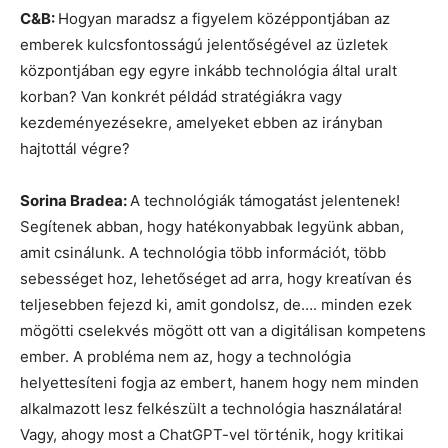
C&B:
Hogyan maradsz a figyelem középpontjában az
emberek kulcsfontosságú jelentőségével az üzletek
központjában egy egyre inkább technológia által uralt
korban? Van konkrét példád stratégiákra vagy
kezdeményezésekre, amelyeket ebben az irányban
hajtottál végre?
Sorina Bradea:
A technológiák támogatást jelentenek!
Segítenek abban, hogy hatékonyabbak legyünk abban,
amit csinálunk. A technológia több információt, több
sebességet hoz, lehetőséget ad arra, hogy kreatívan és
teljesebben fejezd ki, amit gondolsz, de…. minden ezek
mögötti cselekvés mögött ott van a digitálisan kompetens
ember. A probléma nem az, hogy a technológia
helyettesíteni fogja az embert, hanem hogy nem minden
alkalmazott lesz felkészült a technológia használatára!
Vagy, ahogy most a ChatGPT-vel történik, hogy kritikai