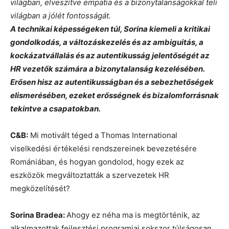
világban, elveszítve empatia és a bizonytalanságokkal teli
világban a jólét fontosságát.
A technikai képességeken túl, Sorina kiemeli a kritikai
gondolkodás, a változáskezelés és az ambiguitás, a
kockázatvállalás és az autentikusság jelentőségét az
HR vezetők számára a bizonytalanság kezelésében.
Erősen hisz az autentikusságban és a sebezhetőségek
elismerésében, ezeket erősségnek és bizalomforrásnak
tekintve a csapatokban.
C&B:
Mi motivált téged a Thomas International
viselkedési értékelési rendszereinek bevezetésére
Romániában, és hogyan gondolod, hogy ezek az
eszközök megváltoztatták a szervezetek HR
megközelítését?
Sorina Bradea:
Ahogy ez néha ma is megtörténik, az
alkalmazottak fejlesztési programjai sokszor túlságosan