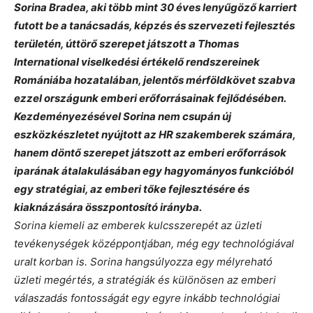
Sorina Bradea, aki több mint 30 éves lenyűgöző karriert
futott be a tanácsadás, képzés és szervezeti fejlesztés
területén, úttörő szerepet játszott a Thomas
International viselkedési értékelő rendszereinek
Romániába hozatalában, jelentős mérföldkövet szabva
ezzel országunk emberi erőforrásainak fejlődésében.
Kezdeményezésével Sorina nem csupán új
eszközkészletet nyújtott az HR szakemberek számára,
hanem döntő szerepet játszott az emberi erőforrások
iparának átalakulásában egy hagyományos funkcióból
egy stratégiai, az emberi tőke fejlesztésére és
kiaknázására összpontosító irányba.
Sorina kiemeli az emberek kulcsszerepét az üzleti
tevékenységek középpontjában, még egy technológiával
uralt korban is. Sorina hangsúlyozza egy mélyreható
üzleti megértés, a stratégiák és különösen az emberi
válaszadás fontosságát egy egyre inkább technológiai