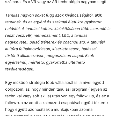
számára. És a VR vagy az AR technológia nagyban segít.
Tanulás nagyon sokat függ azok kíváncsiságától, akik
tanulnak, és az egyéni és szakmai életükre gyakorolt
hatástól. A tanulási kultúra kialakításában több szereplő is
részt vesz: HR, menedzsment, L&D, a tanulás
nagykövetei, belső trénerek és coachok stb. A tanulási
kultúra felhalmozódáson, kísérletezésen, hatással
történő alkalmazáson, megosztáson alapul. Ezek
egyértelmű, mérhető, gyakorlatba ültethető
tevékenységek.
Egy működő stratégia több vállalatnál is, amivel együtt
dolgozom, az, hogy minden tanulási program (legyen az
technikai vagy soft skills) után van egy follow-up, és ez a
follow-up az adott alkalmazott csapatával együtt történik,
hogy együtt azonosítsák a munkájukban azonnal