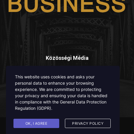
Közösségi Média
This website uses cookies and asks your
personal data to enhance your browsing
experience. We are committed to protecting
your privacy and ensuring your data is handled
in compliance with the
General Data Protection
ISSN 3008 - 6671 / ISSN - L 3008 - 6671
Regulation (GDPR)
.
OK, I AGREE
PRIVACY POLICY
© careers-business.hu 2024