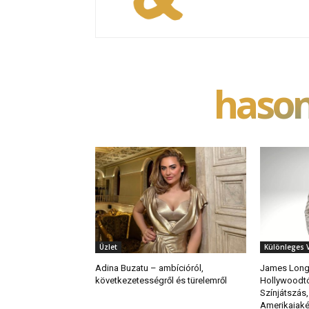
hason
Üzlet
Különleges 
Adina Buzatu – ambícióról,
James Longs
következetességről és türelemről
Hollywoodtó
Színjátszás, 
Amerikaiak