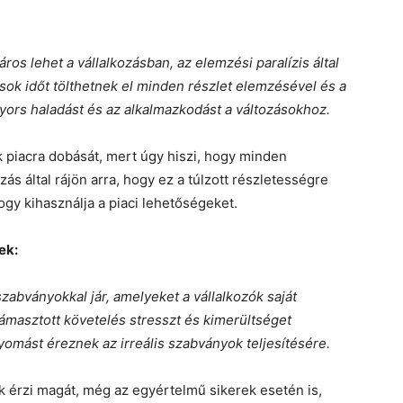
os lehet a vállalkozásban, az elemzési paralízis által
l sok időt tölthetnek el minden részlet elemzésével és a
yors haladást és az alkalmazkodást a változásokhoz.
k piacra dobását, mert úgy hiszi, hogy minden
ás által rájön arra, hogy ez a túlzott részletességre
gy kihasználja a piaci lehetőségeket.
ek:
zabványokkal jár, amelyeket a vállalkozók saját
ámasztott követelés stresszt és kimerültséget
yomást éreznek az irreális szabványok teljesítésére.
k érzi magát, még az egyértelmű sikerek esetén is,