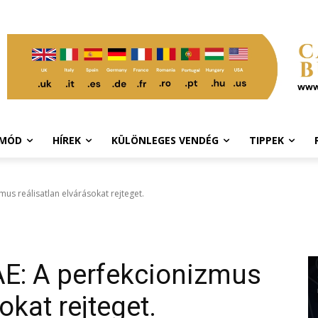
TMÓD
HÍREK
KÜLÖNLEGES VENDÉG
TIPPEK
us reálisatlan elvárásokat rejteget.
AE: A perfekcionizmus
okat rejteget.