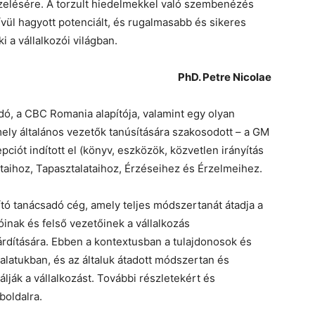
zelésére. A torzult hiedelmekkel való szembenézés
kívül hagyott potenciált, és rugalmasabb és sikeres
 a vállalkozói világban.
PhD. Petre Nicolae
adó, a CBC Romania alapítója, valamint egy olyan
mely általános vezetők tanúsítására szakosodott – a GM
iót indított el (könyv, eszközök, közvetlen irányítás
taihoz, Tapasztalataihoz, Érzéseihez és Érzelmeihez.
ó tanácsadó cég, amely teljes módszertanát átadja a
tóinak és felső vezetőinek a vállalkozás
árdítására. Ebben a kontextusban a tulajdonosok és
lalatukban, és az általuk átadott módszertan és
lják a vállalkozást. További részletekért és
boldalra.