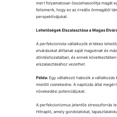
mert folyamatosan összehasonlítja magát eg
felismerik, hogy ez az irreális önmagától tám
perspektívájukat.
Lehetőségek Elszalasztása a Magas Elvárá
A perfekcionista vállalkozók értékes lehető
elvárásokat állítanak saját maguknak és má
döntéshozatalban, és ennek következtében
elszalasztásához vezethet.
Példa:
Egy vállalkozó habozik a vállalkozás
mielőtt cselekedne. A naplózás által megért
növekedési potenciáljukat.
A perfekcionizmus jelentős stresszforrás leh
Hitnapló, amely gondolatokat, tapasztalato