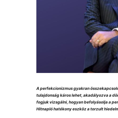
A perfekcionizmus gyakran összekapcsolód
tulajdonság káros lehet, akadályozva a dö
fogjuk vizsgálni, hogyan befolyásolja a pe
Hitnapló hatékony eszköz a torzult hiede