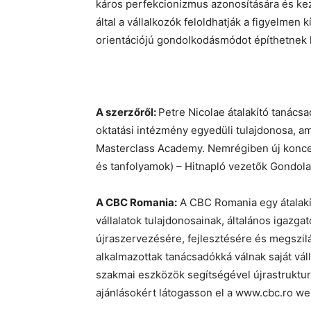
káros perfekcionizmus azonosítására és ke
által a vállalkozók feloldhatják a figyelmen 
orientációjú gondolkodásmódot építhetnek ki
A szerzőről:
Petre Nicolae átalakító tanács
oktatási intézmény egyedüli tulajdonosa, a
Masterclass Academy. Nemrégiben új koncepc
és tanfolyamok) – Hitnapló vezetők Gondola
A CBC Romania:
A CBC Romania egy átalakít
vállalatok tulajdonosainak, általános igazga
újraszervezésére, fejlesztésére és megszil
alkalmazottak tanácsadókká válnak saját vál
szakmai eszközök segítségével újrastrukturá
ajánlásokért látogasson el a www.cbc.ro we