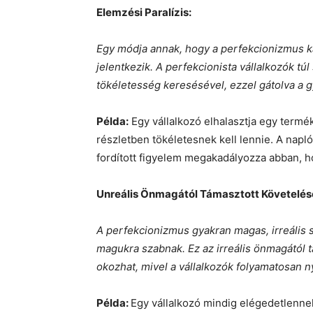
Elemzési Paralízis:
Egy módja annak, hogy a perfekcionizmus kár
jelentkezik. A perfekcionista vállalkozók tú
tökéletesség keresésével, ezzel gátolva a g
Példa:
Egy vállalkozó elhalasztja egy termé
részletben tökéletesnek kell lennie. A naplóz
fordított figyelem megakadályozza abban, ho
Unreális Önmagától Támasztott Követelés
A perfekcionizmus gyakran magas, irreális s
magukra szabnak. Ez az irreális önmagától t
okozhat, mivel a vállalkozók folyamatosan n
Példa:
Egy vállalkozó mindig elégedetlenne