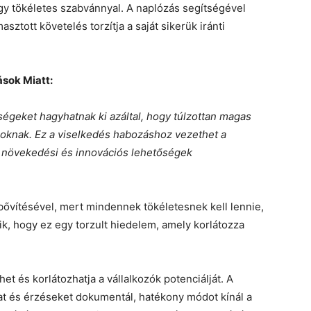
y tökéletes szabvánnyal. A naplózás segítségével
asztott követelés torzítja a saját sikerük iránti
sok Miatt:
ségeket hagyhatnak ki azáltal, hogy túlzottan magas
soknak. Ez a viselkedés habozáshoz vezethet a
 növekedési és innovációs lehetőségek
 bővítésével, mert mindennek tökéletesnek kell lennie,
ik, hogy ez egy torzult hiedelem, amely korlátozza
et és korlátozhatja a vállalkozók potenciálját. A
kat és érzéseket dokumentál, hatékony módot kínál a