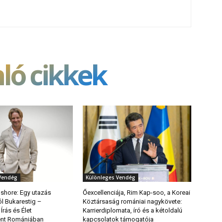
ló cikkek
Vendég
Különleges Vendég
hore: Egy utazás
Őexcellenciája, Rim Kap-soo, a Koreai
l Bukarestig –
Köztársaság romániai nagykövete:
Írás és Élet
Karrierdiplomata, író és a kétoldalú
ént Romániában
kapcsolatok támogatója