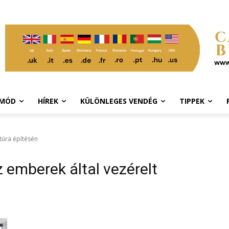
TMÓD
HÍREK
KÜLÖNLEGES VENDÉG
TIPPEK
ltúra építésén
z emberek által vezérelt