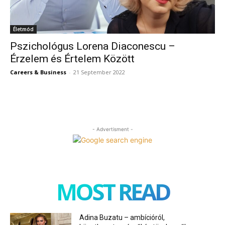
Életmód
Pszichológus Lorena Diaconescu –
Érzelem és Értelem Között
Careers & Business
-
21 September 2022
- Advertisment -
MOST READ
Adina Buzatu – ambícióról,