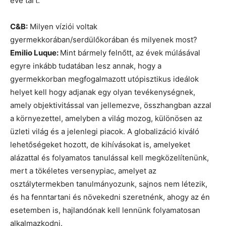
éve tart.
C&B:
Milyen víziói voltak
gyermekkorában/serdülőkorában és milyenek most?
Emilio Luque:
Mint bármely felnőtt, az évek múlásával
egyre inkább tudatában lesz annak, hogy a
gyermekkorban megfogalmazott utópisztikus ideálok
helyet kell hogy adjanak egy olyan tevékenységnek,
amely objektivitással van jellemezve, összhangban azzal
a környezettel, amelyben a világ mozog, különösen az
üzleti világ és a jelenlegi piacok. A globalizáció kiváló
lehetőségeket hozott, de kihívásokat is, amelyeket
alázattal és folyamatos tanulással kell megközelítenünk,
mert a tökéletes versenypiac, amelyet az
osztálytermekben tanulmányozunk, sajnos nem létezik,
és ha fenntartani és növekedni szeretnénk, ahogy az én
esetemben is, hajlandónak kell lennünk folyamatosan
alkalmazkodni.