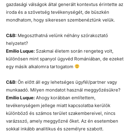
gazdasági válságok által generált kontextus érintette az
iroda és a szövetség tevékenységét, de büszkén
mondhatom, hogy sikeresen szembenéztünk velük.
C&B:
Megoszthatná velünk néhány szórakoztató
helyzetet?
Emilio Luque:
Szakmai életem során rengeteg volt,
különösen mint spanyol ügyvéd Romániában, de ezeket
egy másik alkalomra tartogatom
C&B:
Ön előtt áll egy lehetséges ügyfél/partner vagy
munkaadó. Milyen mondatot használ meggyőzésükre?
Emilio Luque:
Ahogy korábban említettem,
tevékenységem jellege miatt kapcsolatba kerülök
különböző és számos terület szakembereivel, nincs
varázsszó, amely meggyőzné őket. Az én esetemben
sokkal inkább analitikus és személyre szabott.