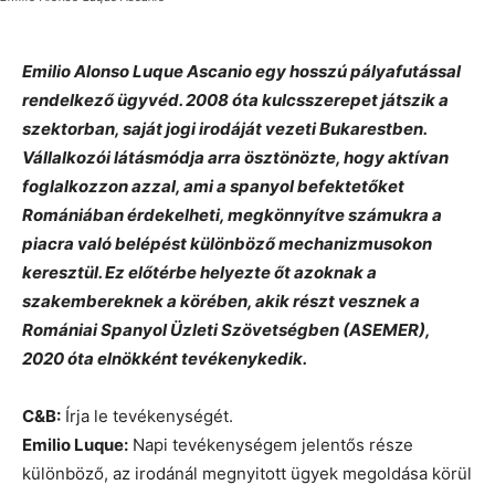
Emilio Alonso Luque Ascanio egy hosszú pályafutással
rendelkező ügyvéd. 2008 óta kulcsszerepet játszik a
szektorban, saját jogi irodáját vezeti Bukarestben.
Vállalkozói látásmódja arra ösztönözte, hogy aktívan
foglalkozzon azzal, ami a spanyol befektetőket
Romániában érdekelheti, megkönnyítve számukra a
piacra való belépést különböző mechanizmusokon
keresztül. Ez előtérbe helyezte őt azoknak a
szakembereknek a körében, akik részt vesznek a
Romániai Spanyol Üzleti Szövetségben (ASEMER),
2020 óta elnökként tevékenykedik.
C&B:
Írja le tevékenységét.
Emilio Luque:
Napi tevékenységem jelentős része
különböző, az irodánál megnyitott ügyek megoldása körül