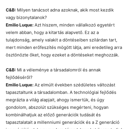
C&B:
Milyen tanácsot adna azoknak, akik most kezdik
vagy bizonytalanok?
Emilio Luque:
Azt hiszem, minden vállalkozó egyetért
velem abban, hogy a kitartás alapvető. Ez az a
tulajdonság, amely valakit a döntéseiben szilárdan tart,
mert minden erőfeszítés mögött látja, ami eredetileg arra
ösztönözte őket, hogy ezeket a döntéseket meghozzák.
C&B:
Mi a véleménye a társadalomról és annak
fejlődéséről?
Emilio Luque:
Az elmúlt években szédületes változást
tapasztaltunk a társadalomban. A technológiai fejlődés
megrázta a világ alapjait, ahogy ismertük, és úgy
gondolom, abszolút szükséges megérteni, hogyan
kombinálhatjuk az előző generációk tudását és
tapasztalatait a millenniumi generációk és a Z generáció