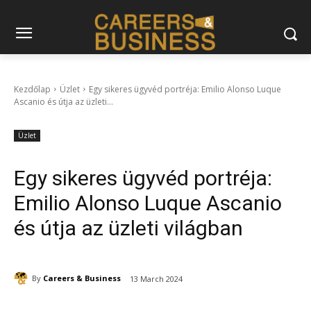
Kezdőlap
Üzlet
Egy sikeres ügyvéd portréja: Emilio Alonso Luque
Ascanio és útja az üzleti...
Üzlet
Egy sikeres ügyvéd portréja:
Emilio Alonso Luque Ascanio
és útja az üzleti világban
By
Careers & Business
13 March 2024