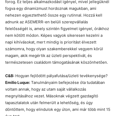
forog. Ez teljes alkalmazkodást igényel, mivel jellegüknél
fogva egy dinamizmust hordoznak magukban, ami
nehezen egyeztethető össze egy rutinnal. Hozzá kell
adnunk az ASEMERR-en belüli szerepvállalás
felelősségét is, amely szintén figyelmet igényel, órákhoz
nem kötött módon. Képes vagyok sikeresen kezelni a
napi kihívásokat, mert mindig is prioritást élvezett
számomra, hogy olyan szakemberekkel vegyem körül
magam, akik megértik az üzleti perspektívát, és
természetesen családom támogatásának köszönhetően.
C&B:
Hogyan fejlődött pályafutása/üzleti tevékenysége?
Emilio Luque:
Tanulmányaim befejezése óta tudatában
voltam annak, hogy az utam saját vállalkozás
megnyitásához vezet. Másoknak végzett gazdagító
tapasztalatok után felmerült a lehetőség, és úgy
döntöttem, hogy elindulok egy úton, ami már több mint 15