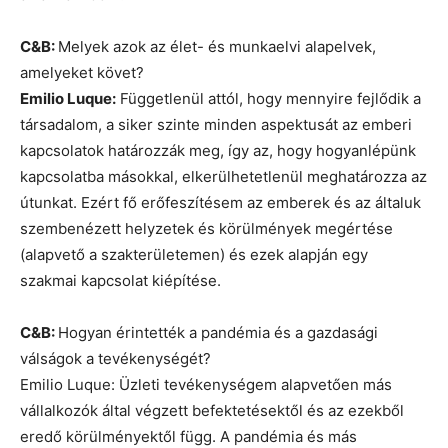
C&B:
Melyek azok az élet- és munkaelvi alapelvek,
amelyeket követ?
Emilio Luque:
Függetlenül attól, hogy mennyire fejlődik a
társadalom, a siker szinte minden aspektusát az emberi
kapcsolatok határozzák meg, így az, hogy hogyanlépünk
kapcsolatba másokkal, elkerülhetetlenül meghatározza az
útunkat. Ezért fő erőfeszítésem az emberek és az általuk
szembenézett helyzetek és körülmények megértése
(alapvető a szakterületemen) és ezek alapján egy
szakmai kapcsolat kiépítése.
C&B:
Hogyan érintették a pandémia és a gazdasági
válságok a tevékenységét?
Emilio Luque: Üzleti tevékenységem alapvetően más
vállalkozók által végzett befektetésektől és az ezekből
eredő körülményektől függ. A pandémia és más