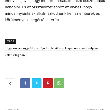
innovációjával, hogy modern társadalmunkat össze tudjuk
hangolni. És ez visszavezet ahhoz az elvhez, hogy
mindannyiunknak alkalmazkodnunk kell az emberek és
körülményeik megértése terén.
TAGS
Egy sikeres ügyvéd portréja: Emilio Alonso Luque Ascanio és útja az
üzleti világban